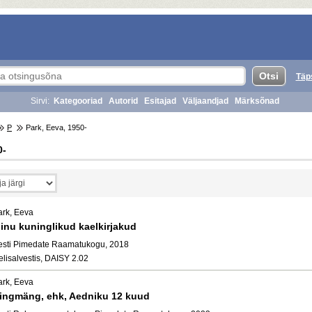
Täp
Sirvi:
Kategooriad
Autorid
Esitajad
Väljaandjad
Märksõnad
P
Park, Eeva, 1950-
0-
ark, Eeva
inu kuninglikud kaelkirjakud
esti Pimedate Raamatukogu, 2018
elisalvestis, DAISY 2.02
ark, Eeva
ingmäng, ehk, Aedniku 12 kuud