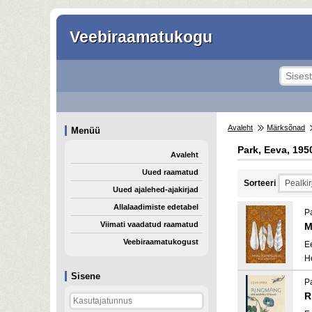
Veebiraamatukogu
Avaleht
Märksõnad
Menüü
Park, Eeva, 195
Avaleht
Uued raamatud
Sorteeri
Uued ajalehed-ajakirjad
Allalaadimiste edetabel
P
Viimati vaadatud raamatud
M
Veebiraamatukogust
E
H
Sisene
P
R