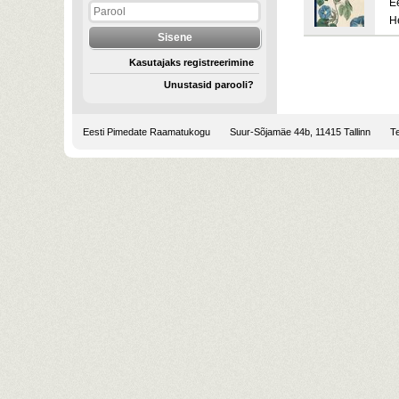
E
H
Kasutajaks registreerimine
Unustasid parooli?
Eesti Pimedate Raamatukogu
Suur-Sõjamäe 44b, 11415 Tallinn
Te