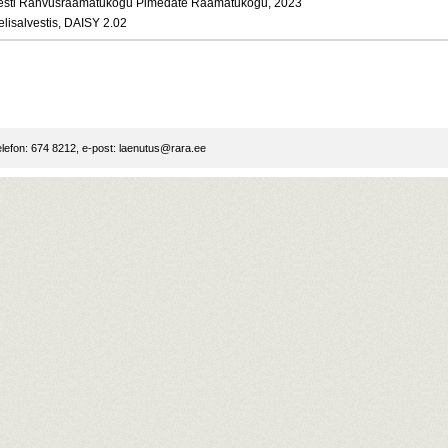
esti Rahvusraamatukogu Pimedate Raamatukogu, 2023
elisalvestis, DAISY 2.02
lefon: 674 8212, e-post:
laenutus@rara.ee