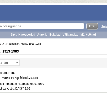
Täp
Sirvi:
Kategooriad
Autorid
Esitajad
Väljaandjad
Märksõnad
J
Jungman, Maria, 1913-1983
, 1913-1983
yberg, Rene
iimane rong Moskvasse
esti Pimedate Raamatukogu, 2019
elisalvestis, DAISY 2.02