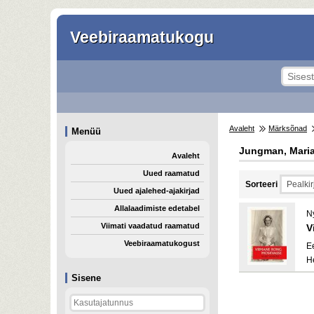
Veebiraamatukogu
Avaleht
Märksõnad
Menüü
Jungman, Maria
Avaleht
Uued raamatud
Sorteeri
Uued ajalehed-ajakirjad
Allalaadimiste edetabel
N
Viimati vaadatud raamatud
V
Veebiraamatukogust
E
H
Sisene