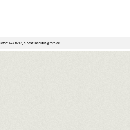
lefon: 674 8212, e-post:
laenutus@rara.ee