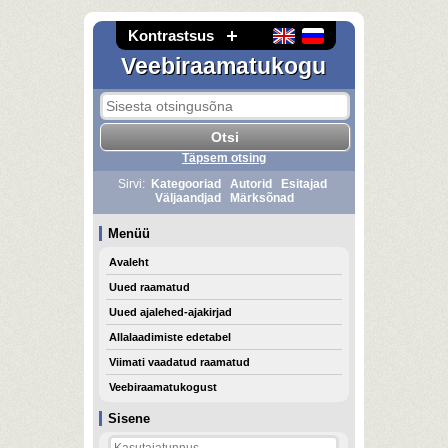
Kontrastsus
Veebiraamatukogu
Täpsem otsing
Sirvi:
Kategooriad
Autorid
Esitajad
Väljaandjad
Märksõnad
Menüü
Avaleht
Uued raamatud
Uued ajalehed-ajakirjad
Allalaadimiste edetabel
Viimati vaadatud raamatud
Veebiraamatukogust
Sisene