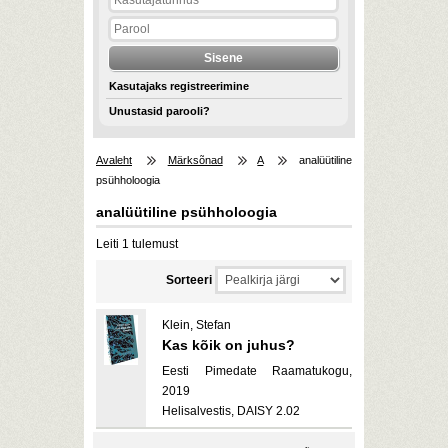
Kasutajaks registreerimine
Unustasid parooli?
Avaleht
Märksõnad
A
analüütiline
psühholoogia
analüütiline psühholoogia
Leiti 1 tulemust
Sorteeri
Klein, Stefan
Kas kõik on juhus?
Eesti Pimedate Raamatukogu,
2019
Helisalvestis, DAISY 2.02