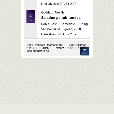
Helisalvestis, DAISY 2.02
Goddard, Neville
Saladus peitub tundes
Põhja-Eesti Pimedate Ühingu
Vabatahtlikud Lugejad, 2018
Helisalvestis, DAISY 2.02
Eesti Pimedate Raamatukogu
Suur-Sõjamäe
44b, 11415 Tallinn
Telefon: 674 8212, e-post:
laenutus@rara.ee