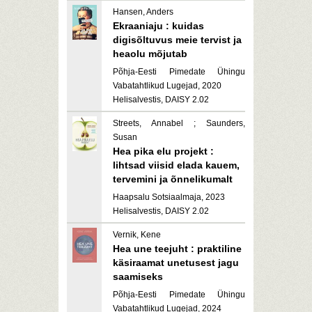
Hansen, Anders
Ekraaniaju : kuidas
digisõltuvus meie tervist ja
heaolu mõjutab
Põhja-Eesti Pimedate Ühingu
Vabatahtlikud Lugejad, 2020
Helisalvestis, DAISY 2.02
Streets, Annabel ; Saunders,
Susan
Hea pika elu projekt :
lihtsad viisid elada kauem,
tervemini ja õnnelikumalt
Haapsalu Sotsiaalmaja, 2023
Helisalvestis, DAISY 2.02
Vernik, Kene
Hea une teejuht : praktiline
käsiraamat unetusest jagu
saamiseks
Põhja-Eesti Pimedate Ühingu
Vabatahtlikud Lugejad, 2024