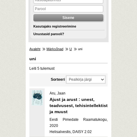
Kasutajaks registreerimine
Unustasid parooli?
Avaleht
Märksõnad
U
uni
uni
Leiti 5 tulemust
Sorteeri
Aru, Jaan
Ajust ja arust : unest,
teadvusest, tehisintellektist
ja muust
Eesti Pimedate Raamatukogu,
2020
Helisalvestis, DAISY 2.02