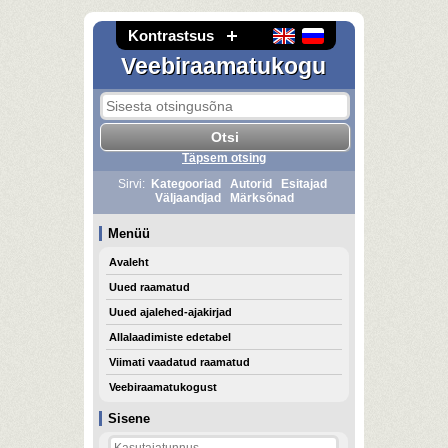
Kontrastsus
Veebiraamatukogu
Täpsem otsing
Sirvi:
Kategooriad
Autorid
Esitajad
Väljaandjad
Märksõnad
Menüü
Avaleht
Uued raamatud
Uued ajalehed-ajakirjad
Allalaadimiste edetabel
Viimati vaadatud raamatud
Veebiraamatukogust
Sisene