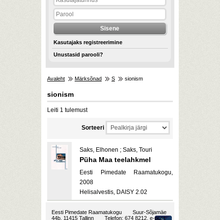
Kasutajaks registreerimine
Unustasid parooli?
Avaleht
Märksõnad
S
sionism
sionism
Leiti 1 tulemust
Sorteeri
Saks, Elhonen ; Saks, Touri
Püha Maa teelahkmel
Eesti Pimedate Raamatukogu,
2008
Helisalvestis, DAISY 2.02
Eesti Pimedate Raamatukogu
Suur-Sõjamäe
44b, 11415 Tallinn
Telefon: 674 8212, e-post: