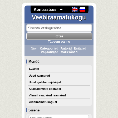
Kontrastsus
Veebiraamatukogu
Täpsem otsing
Sirvi:
Kategooriad
Autorid
Esitajad
Väljaandjad
Märksõnad
Menüü
Avaleht
Uued raamatud
Uued ajalehed-ajakirjad
Allalaadimiste edetabel
Viimati vaadatud raamatud
Veebiraamatukogust
Sisene