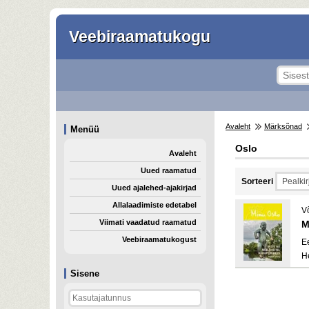
Veebiraamatukogu
Avaleht
Märksõnad
Menüü
Oslo
Avaleht
Uued raamatud
Sorteeri
Uued ajalehed-ajakirjad
Allalaadimiste edetabel
V
Viimati vaadatud raamatud
M
Veebiraamatukogust
E
H
Sisene