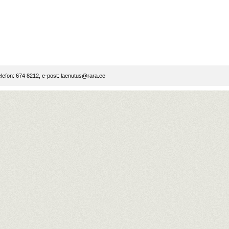
lefon: 674 8212, e-post:
laenutus@rara.ee