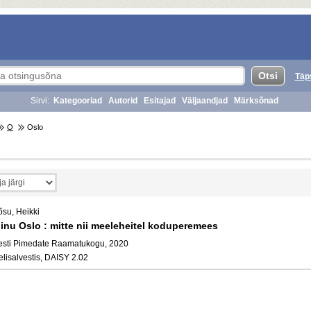
Täp
Sirvi:
Kategooriad
Autorid
Esitajad
Väljaandjad
Märksõnad
O
Oslo
õsu, Heikki
inu Oslo : mitte nii meeleheitel koduperemees
esti Pimedate Raamatukogu, 2020
elisalvestis, DAISY 2.02