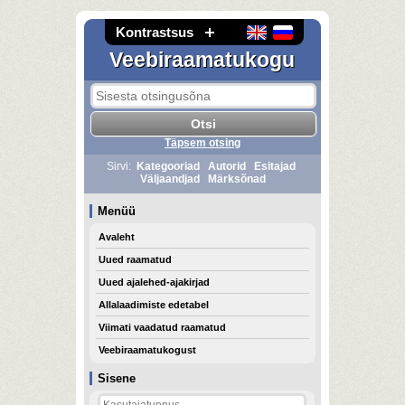
Kontrastsus
Veebiraamatukogu
Täpsem otsing
Sirvi:
Kategooriad
Autorid
Esitajad
Väljaandjad
Märksõnad
Menüü
Avaleht
Uued raamatud
Uued ajalehed-ajakirjad
Allalaadimiste edetabel
Viimati vaadatud raamatud
Veebiraamatukogust
Sisene