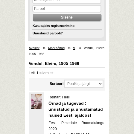
Kasutajaks registreerimine
Unustasid parooli?
Avaleht
Märksõnad
V
Vendel, Elvire,
1905-1966
Vendel, Elvire, 1905-1966
Leiti 1 tulemust
Sorteeri
Reinart, Heili
Õrnad ja tugevad :
unustatud ja unustamatud
naised Eesti ajaloost
Eesti Pimedate Raamatukogu,
2020