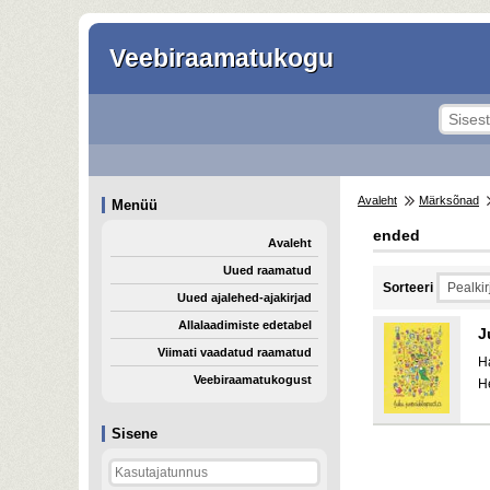
Veebiraamatukogu
Avaleht
Märksõnad
Menüü
ended
Avaleht
Uued raamatud
Sorteeri
Uued ajalehed-ajakirjad
Allalaadimiste edetabel
J
Viimati vaadatud raamatud
H
Veebiraamatukogust
H
Sisene