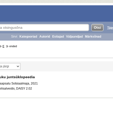
Täp
Sirvi:
Kategooriad
Autorid
Esitajad
Väljaandjad
Märksõnad
E
ended
uku juntsüklopeedia
aapsalu Sotsiaalmaja, 2021
elisalvestis, DAISY 2.02