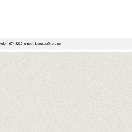
lefon: 674 8212, e-post:
laenutus@rara.ee