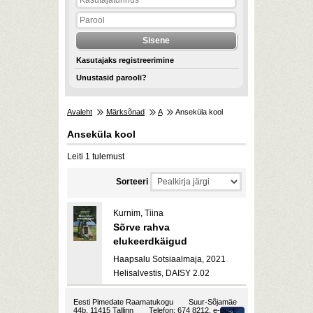
Kasutajaks registreerimine
Unustasid parooli?
Avaleht
Märksõnad
A
Anseküla kool
Anseküla kool
Leiti 1 tulemust
Sorteeri
Kurnim, Tiina
Sõrve rahva
elukeerdkäigud
Haapsalu Sotsiaalmaja, 2021
Helisalvestis, DAISY 2.02
Eesti Pimedate Raamatukogu
Suur-Sõjamäe
44b, 11415 Tallinn
Telefon: 674 8212, e-post: