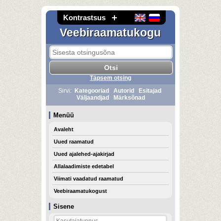
Kontrastsus
Veebiraamatukogu
Täpsem otsing
Sirvi:
Kategooriad
Autorid
Esitajad
Väljaandjad
Märksõnad
Menüü
Avaleht
Uued raamatud
Uued ajalehed-ajakirjad
Allalaadimiste edetabel
Viimati vaadatud raamatud
Veebiraamatukogust
Sisene