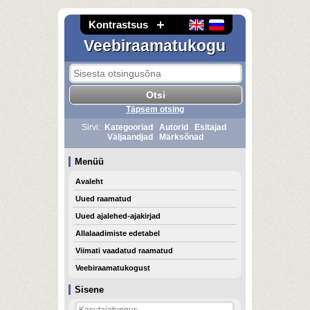
Kontrastsus
Veebiraamatukogu
Täpsem otsing
Sirvi:
Kategooriad
Autorid
Esitajad
Väljaandjad
Märksõnad
Menüü
Avaleht
Uued raamatud
Uued ajalehed-ajakirjad
Allalaadimiste edetabel
Viimati vaadatud raamatud
Veebiraamatukogust
Sisene