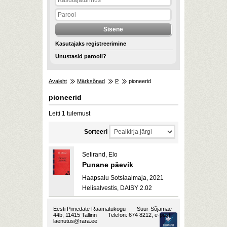
Kasutajaks registreerimine
Unustasid parooli?
Avaleht
Märksõnad
P
pioneerid
pioneerid
Leiti 1 tulemust
Sorteeri
Selirand, Elo
Punane päevik
Haapsalu Sotsiaalmaja, 2021
Helisalvestis, DAISY 2.02
Eesti Pimedate Raamatukogu
Suur-Sõjamäe
44b, 11415 Tallinn
Telefon: 674 8212, e-post:
laenutus@rara.ee