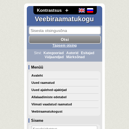
Kontrastsus
Veebiraamatukogu
Täpsem otsing
Sirvi:
Kategooriad
Autorid
Esitajad
Väljaandjad
Märksõnad
Menüü
Avaleht
Uued raamatud
Uued ajalehed-ajakirjad
Allalaadimiste edetabel
Viimati vaadatud raamatud
Veebiraamatukogust
Sisene