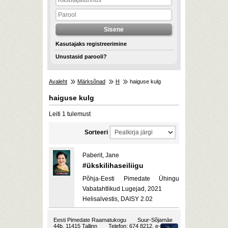
Kasutajaks registreerimine
Unustasid parooli?
Avaleht
Märksõnad
H
haiguse kulg
haiguse kulg
Leiti 1 tulemust
Sorteeri
Paberit, Jane
#ükskilihaseiliigu
Põhja-Eesti Pimedate Ühingu
Vabatahtlikud Lugejad, 2021
Helisalvestis, DAISY 2.02
Eesti Pimedate Raamatukogu
Suur-Sõjamäe
44b, 11415 Tallinn
Telefon: 674 8212, e-post: