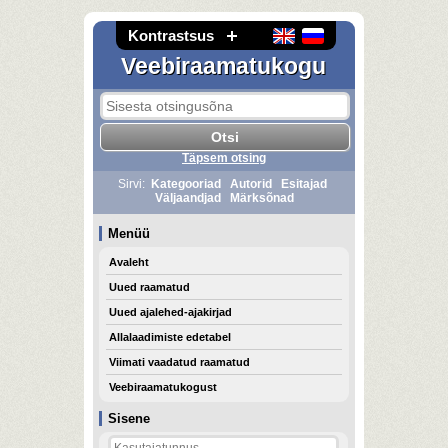
Kontrastsus
Veebiraamatukogu
Täpsem otsing
Sirvi:
Kategooriad
Autorid
Esitajad
Väljaandjad
Märksõnad
Menüü
Avaleht
Uued raamatud
Uued ajalehed-ajakirjad
Allalaadimiste edetabel
Viimati vaadatud raamatud
Veebiraamatukogust
Sisene