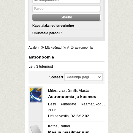
Kasutajaks registreerimine
Unustasid parooli?
Avaleht
Märksõnad
A
astronoomia
astronoomia
Leiti 3 tulemust
Sorteeri
Miles, Lisa ; Smith, Alastair
Astronoomia ja kosmos
Eesti Pimedate Raamatukogu,
2006
Helisalvestis, DAISY 2.02
Köthe, Rainer
Maa ja maailmaruum