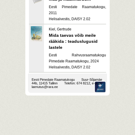
Eesti Pimedate Raamatukogu,
2011
Helisalvestis, DAISY 2.02
Kiel, Gertrude
Mida taevas võib meile
rääkida : teaduslugusid
lastele
Eesti Rahvusraamatukogu
Pimedate Raamatukogu, 2024
Helisalvestis, DAISY 2.02
Eesti Pimedate Raamatukogu
Suur-Sõjamäe
44b, 11415 Tallinn
Telefon: 674 8212, e-post:
laenutus@rara.ee