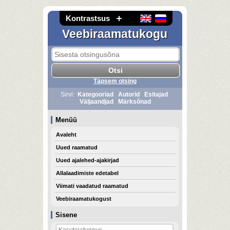
Kontrastsus
Veebiraamatukogu
Täpsem otsing
Sirvi:
Kategooriad
Autorid
Esitajad
Väljaandjad
Märksõnad
Menüü
Avaleht
Uued raamatud
Uued ajalehed-ajakirjad
Allalaadimiste edetabel
Viimati vaadatud raamatud
Veebiraamatukogust
Sisene