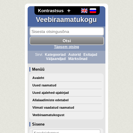
Kontrastsus
Veebiraamatukogu
Täpsem otsing
Sirvi:
Kategooriad
Autorid
Esitajad
Väljaandjad
Märksõnad
Menüü
Avaleht
Uued raamatud
Uued ajalehed-ajakirjad
Allalaadimiste edetabel
Viimati vaadatud raamatud
Veebiraamatukogust
Sisene