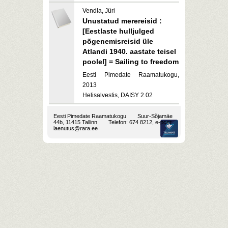
Vendla, Jüri
Unustatud merereisid :
[Eestlaste hulljulged
põgenemisreisid üle
Atlandi 1940. aastate teisel
poolel] = Sailing to freedom
Eesti Pimedate Raamatukogu,
2013
Helisalvestis, DAISY 2.02
Eesti Pimedate Raamatukogu
Suur-Sõjamäe
44b, 11415 Tallinn
Telefon: 674 8212, e-post:
laenutus@rara.ee