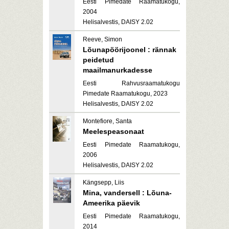
Eesti Pimedate Raamatukogu,
2004
Helisalvestis, DAISY 2.02
Reeve, Simon
Lõunapöörijoonel : rännak
peidetud
maailmanurkadesse
Eesti Rahvusraamatukogu
Pimedate Raamatukogu, 2023
Helisalvestis, DAISY 2.02
Montefiore, Santa
Meelespeasonaat
Eesti Pimedate Raamatukogu,
2006
Helisalvestis, DAISY 2.02
Kängsepp, Liis
Mina, vandersell : Lõuna-
Ameerika päevik
Eesti Pimedate Raamatukogu,
2014