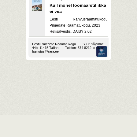
Küll mõnel loomaarstil ikka
ei vea
Eesti Rahvusraamatukogu
Pimedate Raamatukogu, 2023
Helisalvestis, DAISY 2.02
Eesti Pimedate Raamatukogu
Suur-Sõjamäe
44b, 11415 Tallinn
Telefon: 674 8212, e-post:
laenutus@rara.ee