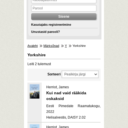
Kasutajaks registreerimine
Unustasid parooli?
Avaleht
Märksõnad
Y
Yorkshire
Yorkshire
Leiti 2 tulemust
Sorteeri
Herriot, James
Kui nad vaid rääkida
oskaksid
Eesti Pimedate Raamatukogu,
2022
Helisalvestis, DAISY 2.02
Herriot, James