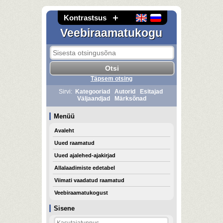
Kontrastsus
Veebiraamatukogu
Täpsem otsing
Sirvi:
Kategooriad
Autorid
Esitajad
Väljaandjad
Märksõnad
Menüü
Avaleht
Uued raamatud
Uued ajalehed-ajakirjad
Allalaadimiste edetabel
Viimati vaadatud raamatud
Veebiraamatukogust
Sisene