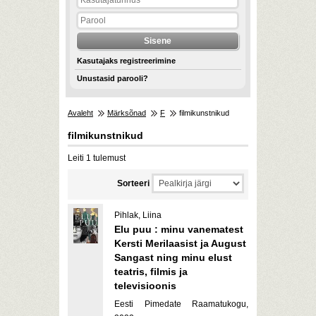
Kasutajaks registreerimine
Unustasid parooli?
Avaleht
Märksõnad
F
filmikunstnikud
filmikunstnikud
Leiti 1 tulemust
Sorteeri
Pihlak, Liina
Elu puu : minu vanematest
Kersti Merilaasist ja August
Sangast ning minu elust
teatris, filmis ja
televisioonis
Eesti Pimedate Raamatukogu,