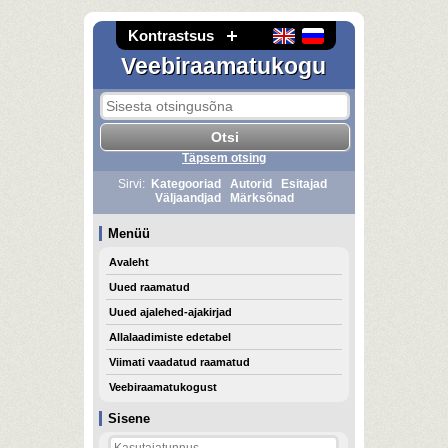
Kontrastsus
Veebiraamatukogu
Täpsem otsing
Sirvi:
Kategooriad
Autorid
Esitajad
Väljaandjad
Märksõnad
Menüü
Avaleht
Uued raamatud
Uued ajalehed-ajakirjad
Allalaadimiste edetabel
Viimati vaadatud raamatud
Veebiraamatukogust
Sisene