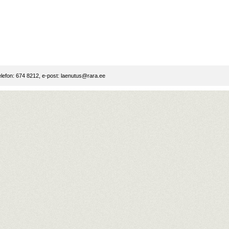
lefon: 674 8212, e-post:
laenutus@rara.ee