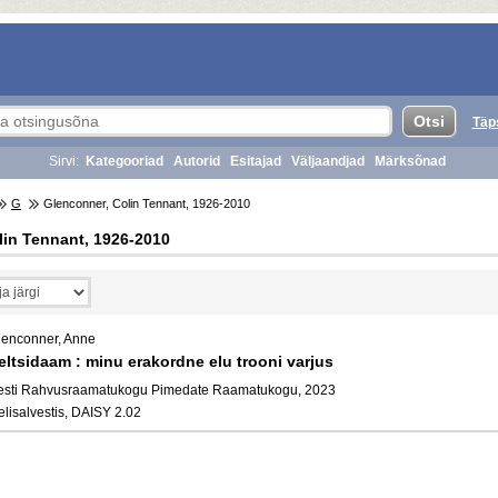
Täp
Sirvi:
Kategooriad
Autorid
Esitajad
Väljaandjad
Märksõnad
G
Glenconner, Colin Tennant, 1926-2010
lin Tennant, 1926-2010
lenconner, Anne
eltsidaam : minu erakordne elu trooni varjus
esti Rahvusraamatukogu Pimedate Raamatukogu, 2023
elisalvestis, DAISY 2.02