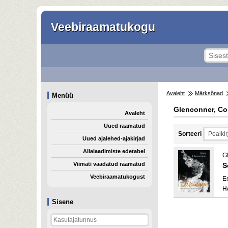
Veebiraamatukogu
Avaleht
Märksõnad
Menüü
Glenconner, Co
Avaleht
Uued raamatud
Sorteeri
Uued ajalehed-ajakirjad
Allalaadimiste edetabel
G
Viimati vaadatud raamatud
S
Veebiraamatukogust
E
H
Sisene