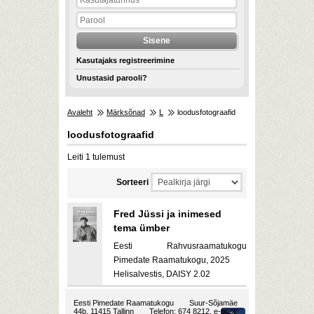
Kasutajaks registreerimine
Unustasid parooli?
Avaleht
Märksõnad
L
loodusfotograafid
loodusfotograafid
Leiti 1 tulemust
Sorteeri
Fred Jüssi ja inimesed
tema ümber
Eesti Rahvusraamatukogu
Pimedate Raamatukogu, 2025
Helisalvestis, DAISY 2.02
Eesti Pimedate Raamatukogu
Suur-Sõjamäe
44b, 11415 Tallinn
Telefon: 674 8212, e-post: