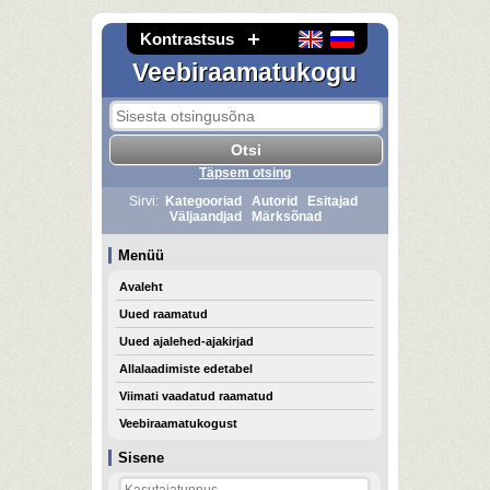
Kontrastsus
Veebiraamatukogu
Täpsem otsing
Sirvi:
Kategooriad
Autorid
Esitajad
Väljaandjad
Märksõnad
Menüü
Avaleht
Uued raamatud
Uued ajalehed-ajakirjad
Allalaadimiste edetabel
Viimati vaadatud raamatud
Veebiraamatukogust
Sisene