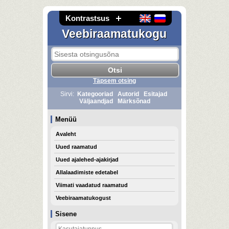
Kontrastsus
Veebiraamatukogu
Täpsem otsing
Sirvi:
Kategooriad
Autorid
Esitajad
Väljaandjad
Märksõnad
Menüü
Avaleht
Uued raamatud
Uued ajalehed-ajakirjad
Allalaadimiste edetabel
Viimati vaadatud raamatud
Veebiraamatukogust
Sisene