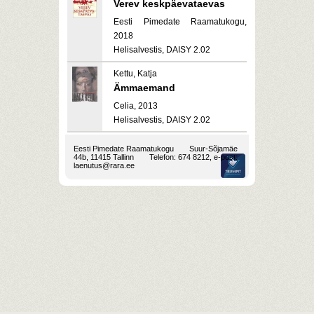
Verev keskpäevataevas
Eesti Pimedate Raamatukogu,
2018
Helisalvestis, DAISY 2.02
Kettu, Katja
Ämmaemand
Celia, 2013
Helisalvestis, DAISY 2.02
Eesti Pimedate Raamatukogu
Suur-Sõjamäe
44b, 11415 Tallinn
Telefon: 674 8212, e-post:
laenutus@rara.ee