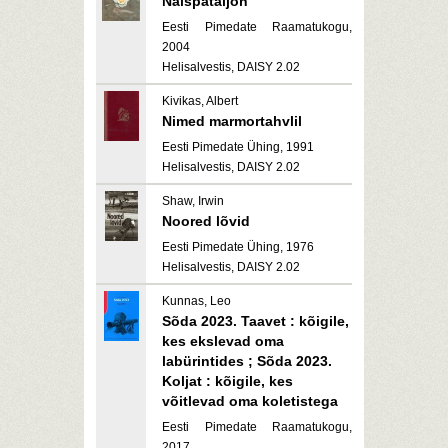
Naispataljon
Eesti Pimedate Raamatukogu,
2004
Helisalvestis, DAISY 2.02
Kivikas, Albert
Nimed marmortahvlil
Eesti Pimedate Ühing, 1991
Helisalvestis, DAISY 2.02
Shaw, Irwin
Noored lõvid
Eesti Pimedate Ühing, 1976
Helisalvestis, DAISY 2.02
Kunnas, Leo
Sõda 2023. Taavet : kõigile,
kes ekslevad oma
labürintides ; Sõda 2023.
Koljat : kõigile, kes
võitlevad oma koletistega
Eesti Pimedate Raamatukogu,
2017