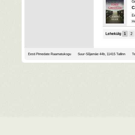
G
C
E
H
Lehekülg
1
2
Eesti Pimedate Raamatukogu
Suur-Sõjamäe 44b, 11415 Tallinn
Te