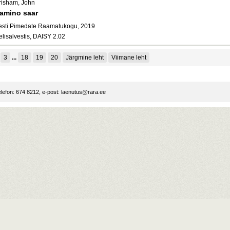
risham, John
amino saar
esti Pimedate Raamatukogu, 2019
elisalvestis, DAISY 2.02
3
...
18
19
20
Järgmine leht
Viimane leht
lefon: 674 8212, e-post:
laenutus@rara.ee