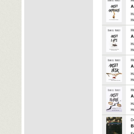
Hu
A
H
H
Hu
A
H
H
Hu
A
H
H
Hu
A
H
H
D
B
E