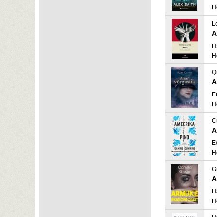
H
Le
A
H
H
Q
A
E
H
C
A
E
H
G
A
H
H