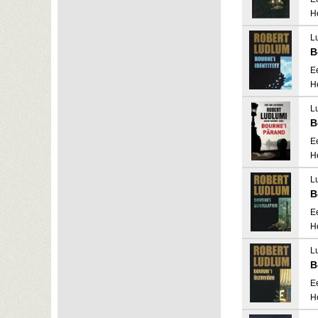
H
L
B
E
H
L
B
E
H
L
B
E
H
L
B
E
H