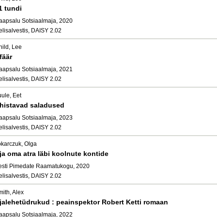
1 tundi
aapsalu Sotsiaalmaja, 2020
elisalvestis, DAISY 2.02
hild, Lee
fäär
aapsalu Sotsiaalmaja, 2021
elisalvestis, DAISY 2.02
ule, Eet
histavad saladused
aapsalu Sotsiaalmaja, 2023
elisalvestis, DAISY 2.02
okarczuk, Olga
ja oma atra läbi koolnute kontide
esti Pimedate Raamatukogu, 2020
elisalvestis, DAISY 2.02
ith, Alex
jalehetüdrukud : peainspektor Robert Ketti romaan
aapsalu Sotsiaalmaja, 2022