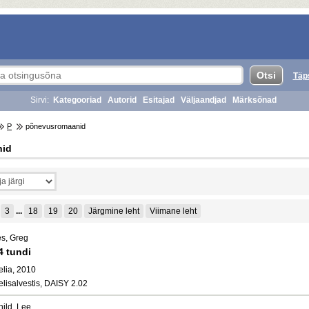
Täp
Sirvi:
Kategooriad
Autorid
Esitajad
Väljaandjad
Märksõnad
P
põnevusromaanid
nid
3
...
18
19
20
Järgmine leht
Viimane leht
es, Greg
4 tundi
elia, 2010
elisalvestis, DAISY 2.02
hild, Lee