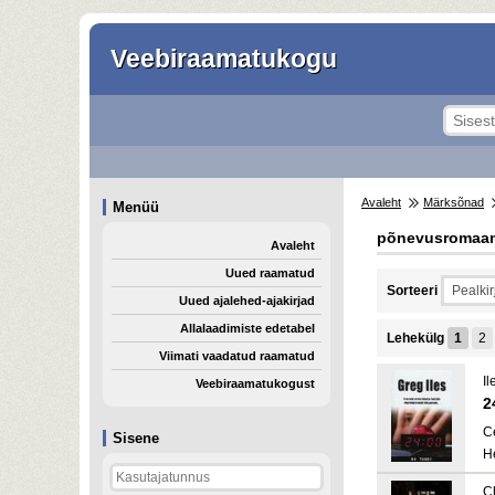
Veebiraamatukogu
Avaleht
Märksõnad
Menüü
põnevusromaa
Avaleht
Uued raamatud
Sorteeri
Uued ajalehed-ajakirjad
Allalaadimiste edetabel
Lehekülg
1
2
Viimati vaadatud raamatud
Il
Veebiraamatukogust
2
C
Sisene
H
C