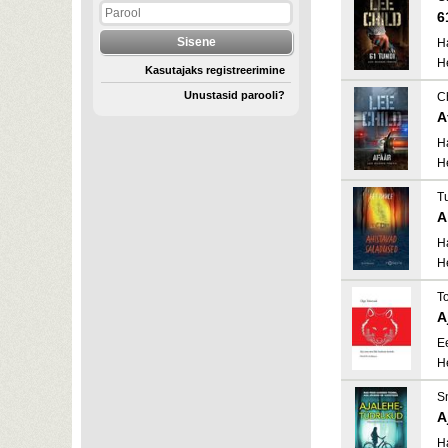
6
H
H
Kasutajaks registreerimine
Unustasid parooli?
C
A
H
H
Tu
A
H
H
T
A
E
H
Sm
A
H