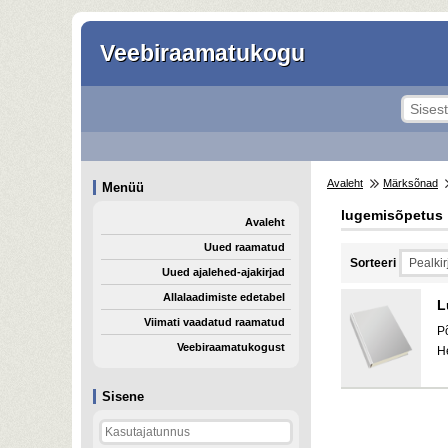
Veebiraamatukogu
Avaleht
Märksõnad
Menüü
lugemisõpetus
Avaleht
Uued raamatud
Sorteeri
Uued ajalehed-ajakirjad
Allalaadimiste edetabel
L
Viimati vaadatud raamatud
P
Veebiraamatukogust
H
Sisene