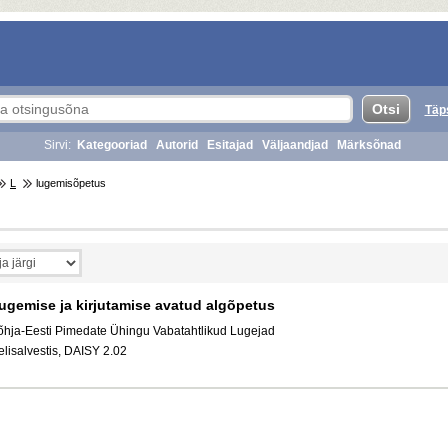
Täp
Sirvi:
Kategooriad
Autorid
Esitajad
Väljaandjad
Märksõnad
L
lugemisõpetus
ugemise ja kirjutamise avatud algõpetus
õhja-Eesti Pimedate Ühingu Vabatahtlikud Lugejad
elisalvestis, DAISY 2.02