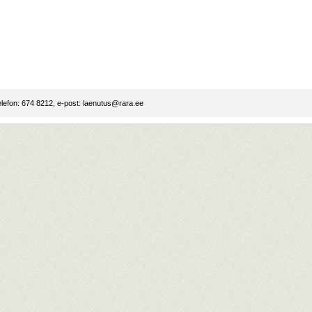
lefon: 674 8212, e-post:
laenutus@rara.ee