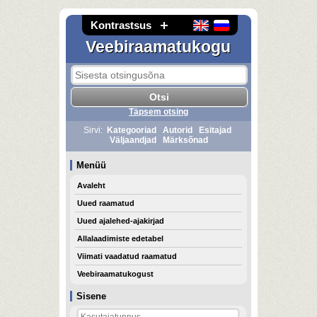
Kontrastsus
Veebiraamatukogu
Täpsem otsing
Sirvi:
Kategooriad
Autorid
Esitajad
Väljaandjad
Märksõnad
Menüü
Avaleht
Uued raamatud
Uued ajalehed-ajakirjad
Allalaadimiste edetabel
Viimati vaadatud raamatud
Veebiraamatukogust
Sisene