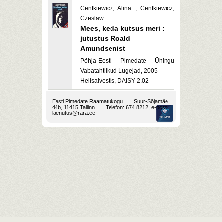
Centkiewicz, Alina ; Centkiewicz,
Czeslaw
Mees, keda kutsus meri :
jutustus Roald
Amundsenist
Põhja-Eesti Pimedate Ühingu
Vabatahtlikud Lugejad, 2005
Helisalvestis, DAISY 2.02
Eesti Pimedate Raamatukogu
Suur-Sõjamäe
44b, 11415 Tallinn
Telefon: 674 8212, e-post:
laenutus@rara.ee