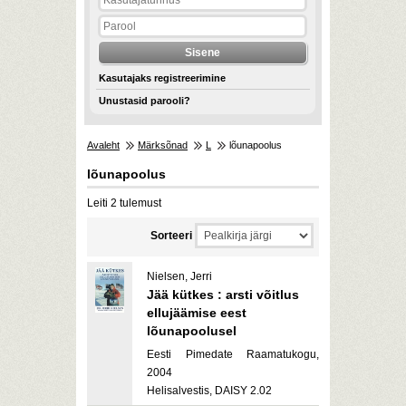
Kasutajaks registreerimine
Unustasid parooli?
Avaleht
Märksõnad
L
lõunapoolus
lõunapoolus
Leiti 2 tulemust
Sorteeri
Nielsen, Jerri
Jää kütkes : arsti võitlus
ellujäämise eest
lõunapoolusel
Eesti Pimedate Raamatukogu,
2004
Helisalvestis, DAISY 2.02