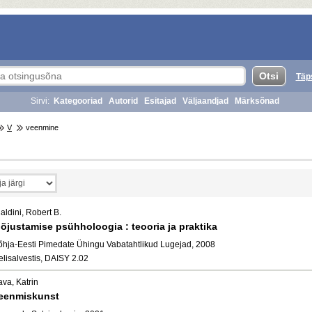
Täp
Sirvi:
Kategooriad
Autorid
Esitajad
Väljaandjad
Märksõnad
V
veenmine
aldini, Robert B.
õjustamise psühholoogia : teooria ja praktika
õhja-Eesti Pimedate Ühingu Vabatahtlikud Lugejad, 2008
elisalvestis, DAISY 2.02
va, Katrin
eenmiskunst