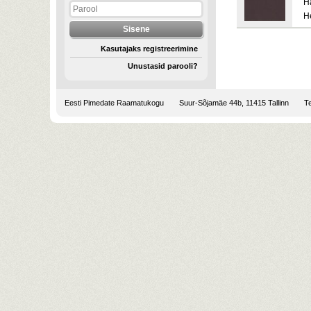
H
H
Kasutajaks registreerimine
Unustasid parooli?
Eesti Pimedate Raamatukogu
Suur-Sõjamäe 44b, 11415 Tallinn
Te