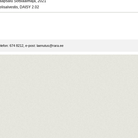
aapsalu Sotsiaalmaja, 2021
elisalvestis, DAISY 2.02
lefon: 674 8212, e-post:
laenutus@rara.ee