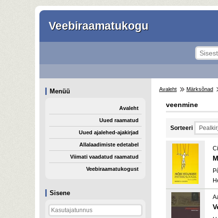
Veebiraamatukogu
Avaleht
Märksõnad
Menüü
veenmine
Avaleht
Uued raamatud
Sorteeri
Uued ajalehed-ajakirjad
Allalaadimiste edetabel
Ci
Viimati vaadatud raamatud
M
Veebiraamatukogust
P
H
Sisene
Aa
V