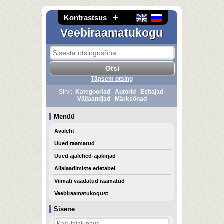
Kontrastsus
Veebiraamatukogu
Täpsem otsing
Sirvi:
Kategooriad
Autorid
Esitajad
Väljaandjad
Märksõnad
Menüü
Avaleht
Uued raamatud
Uued ajalehed-ajakirjad
Allalaadimiste edetabel
Viimati vaadatud raamatud
Veebiraamatukogust
Sisene