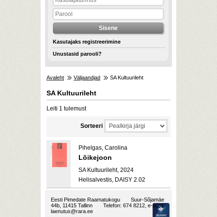
Kasutajaks registreerimine
Unustasid parooli?
Avaleht
Väljaandjad
SA Kultuurileht
SA Kultuurileht
Leiti 1 tulemust
Sorteeri
Pihelgas, Carolina
Lõikejoon
SA Kultuurileht, 2024
Helisalvestis, DAISY 2.02
Eesti Pimedate Raamatukogu
Suur-Sõjamäe
44b, 11415 Tallinn
Telefon: 674 8212, e-post:
laenutus@rara.ee