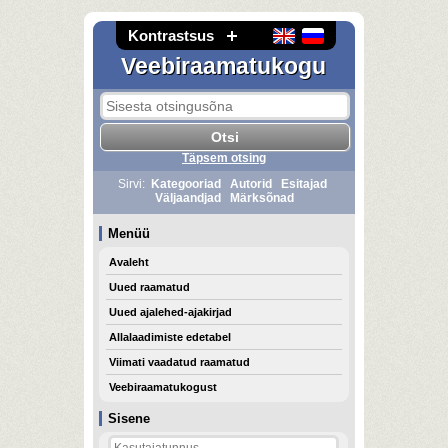
Kontrastsus
Veebiraamatukogu
Täpsem otsing
Sirvi:
Kategooriad
Autorid
Esitajad
Väljaandjad
Märksõnad
Menüü
Avaleht
Uued raamatud
Uued ajalehed-ajakirjad
Allalaadimiste edetabel
Viimati vaadatud raamatud
Veebiraamatukogust
Sisene