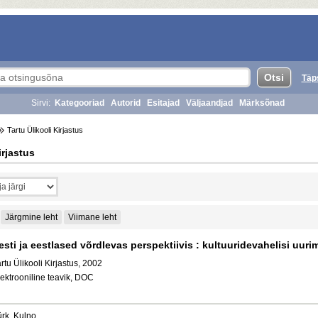
Täp
Sirvi:
Kategooriad
Autorid
Esitajad
Väljaandjad
Märksõnad
Tartu Ülikooli Kirjastus
irjastus
Järgmine leht
Viimane leht
esti ja eestlased võrdlevas perspektiivis : kultuuridevahelisi uuri
rtu Ülikooli Kirjastus, 2002
ektrooniline teavik, DOC
ürk, Kulno