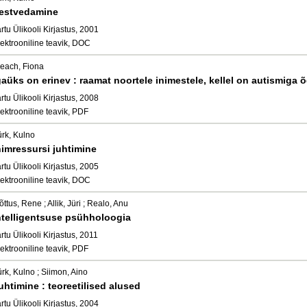
estvedamine
rtu Ülikooli Kirjastus, 2001
ektrooniline teavik, DOC
leach, Fiona
gaüks on erinev : raamat noortele inimestele, kellel on autismiga 
rtu Ülikooli Kirjastus, 2008
ektrooniline teavik, PDF
ürk, Kulno
nimressursi juhtimine
rtu Ülikooli Kirjastus, 2005
ektrooniline teavik, DOC
ttus, Rene ; Allik, Jüri ; Realo, Anu
ntelligentsuse psühholoogia
rtu Ülikooli Kirjastus, 2011
ektrooniline teavik, PDF
rk, Kulno ; Siimon, Aino
uhtimine : teoreetilised alused
rtu Ülikooli Kirjastus, 2004