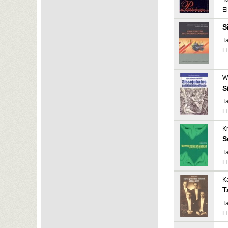
El
S
Ta
El
W
S
Ta
El
Kr
S
Ta
El
Ka
T
Ta
El