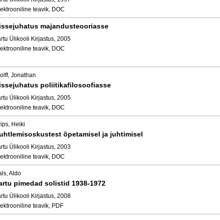
ektrooniline teavik, DOC
issejuhatus majandusteooriasse
rtu Ülikooli Kirjastus, 2005
ektrooniline teavik, DOC
olff, Jonathan
issejuhatus poliitikafilosoofiasse
rtu Ülikooli Kirjastus, 2005
ektrooniline teavik, DOC
ips, Heiki
uhtlemisoskustest õpetamisel ja juhtimisel
rtu Ülikooli Kirjastus, 2003
ektrooniline teavik, DOC
ls, Aldo
artu pimedad solistid 1938-1972
rtu Ülikooli Kirjastus, 2008
ektrooniline teavik, PDF