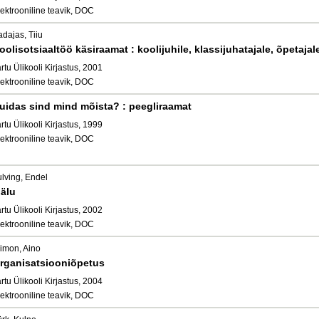
ektrooniline teavik, DOC
dajas, Tiiu
oolisotsiaaltöö käsiraamat : koolijuhile, klassijuhatajale, õpetajal
rtu Ülikooli Kirjastus, 2001
ektrooniline teavik, DOC
uidas sind mind mõista? : peegliraamat
rtu Ülikooli Kirjastus, 1999
ektrooniline teavik, DOC
ulving, Endel
älu
rtu Ülikooli Kirjastus, 2002
ektrooniline teavik, DOC
iimon, Aino
rganisatsiooniõpetus
rtu Ülikooli Kirjastus, 2004
ektrooniline teavik, DOC