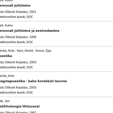
ürk, Kulno
ersonali juhtimine
rtu Ülikooli Kirjastus, 2001
ektrooniline teavik, DOC
ürk, Kulno
ersonali juhtimine ja eestvedamine
rtu Ülikooli Kirjastus, 1999
ektrooniline teavik, DOC
rilai, Arne ; Saro, Anneli ; Annus, Epp
oeetika
rtu Ülikooli Kirjastus, 2003
ektrooniline teavik, DOC
rilai, Arne
ragmapoeetika : kahe konteksti teooria
rtu Ülikooli Kirjastus, 2003
ektrooniline teavik, DOC
lik, Jüri
sühholoogia lihtsusest
rtu Ülikooli Kirjastus, 1997