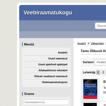
Veebiraamatukogu
Avaleht
Väljaandjad
Menüü
Tartu Ülikooli K
Avaleht
Uued raamatud
Sorteeri
Uued ajalehed-ajakirjad
Allalaadimiste edetabel
Lehekülg
1
2
Viimati vaadatud raamatud
E
Veebiraamatukogust
Ta
El
Sisene
T