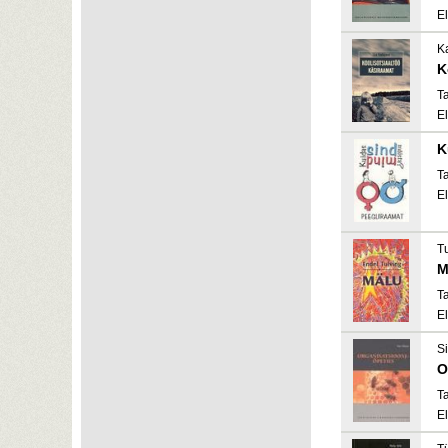
El
Ka
K
Ta
El
K
Ta
El
T
M
Ta
El
S
O
Ta
El