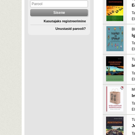
E
Ta
El
Kasutajaks registreerimine
Unustasid parooli?
B
I
Ta
El
T
I
Ta
El
Mõ
I
Ta
El
Tü
J
Ta