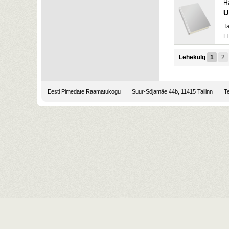
H
U
Ta
El
Lehekülg
1
2
Eesti Pimedate Raamatukogu
Suur-Sõjamäe 44b, 11415 Tallinn
Te