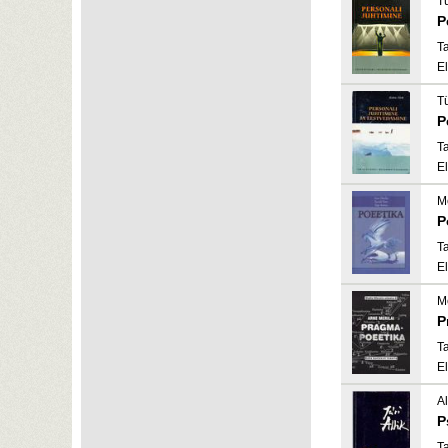
T
P
Ta
El
T
P
Ta
El
Me
P
Ta
El
Me
P
Ta
El
Al
P
Ta