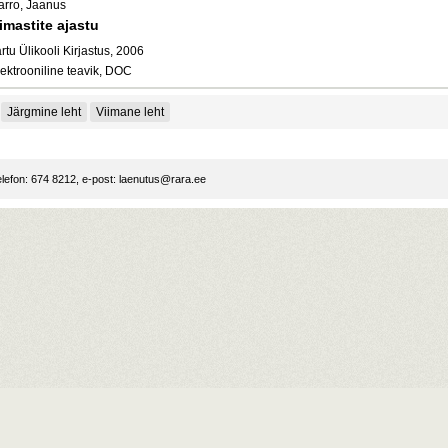
arro, Jaanus
imastite ajastu
rtu Ülikooli Kirjastus, 2006
ektrooniline teavik, DOC
Järgmine leht
Viimane leht
lefon: 674 8212, e-post:
laenutus@rara.ee