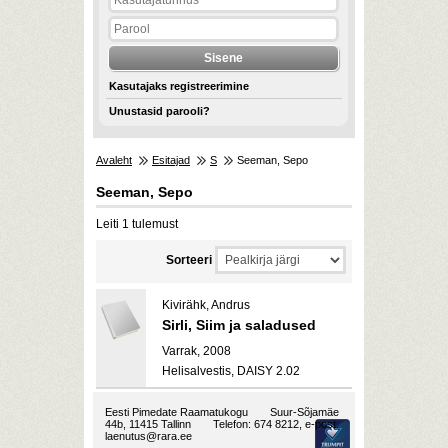
Kasutajaks registreerimine
Unustasid parooli?
Avaleht
Esitajad
S
Seeman, Sepo
Seeman, Sepo
Leiti 1 tulemust
Sorteeri
Kivirähk, Andrus
Sirli, Siim ja saladused
Varrak, 2008
Helisalvestis, DAISY 2.02
Eesti Pimedate Raamatukogu
Suur-Sõjamäe
44b, 11415 Tallinn
Telefon: 674 8212, e-post:
laenutus@rara.ee