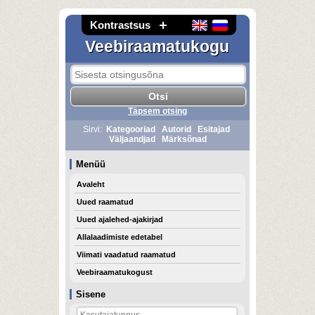
Kontrastsus
Veebiraamatukogu
Täpsem otsing
Sirvi:
Kategooriad
Autorid
Esitajad
Väljaandjad
Märksõnad
Menüü
Avaleht
Uued raamatud
Uued ajalehed-ajakirjad
Allalaadimiste edetabel
Viimati vaadatud raamatud
Veebiraamatukogust
Sisene