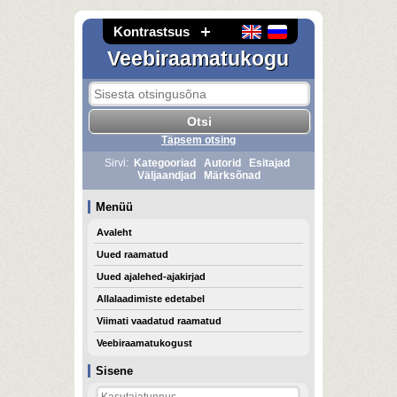
Kontrastsus
Veebiraamatukogu
Täpsem otsing
Sirvi:
Kategooriad
Autorid
Esitajad
Väljaandjad
Märksõnad
Menüü
Avaleht
Uued raamatud
Uued ajalehed-ajakirjad
Allalaadimiste edetabel
Viimati vaadatud raamatud
Veebiraamatukogust
Sisene