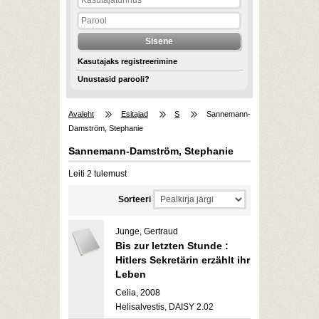
Kasutajaks registreerimine
Unustasid parooli?
Avaleht
Esitajad
S
Sannemann-
Damström, Stephanie
Sannemann-Damström, Stephanie
Leiti 2 tulemust
Sorteeri
Junge, Gertraud
Bis zur letzten Stunde :
Hitlers Sekretärin erzählt ihr
Leben
Celia, 2008
Helisalvestis, DAISY 2.02