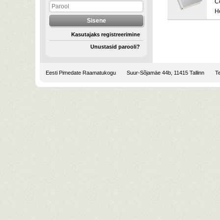
C
H
Kasutajaks registreerimine
Unustasid parooli?
Eesti Pimedate Raamatukogu
Suur-Sõjamäe 44b, 11415 Tallinn
Te