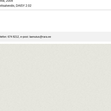
elia, 2009
elisalvestis, DAISY 2.02
lefon: 674 8212, e-post:
laenutus@rara.ee