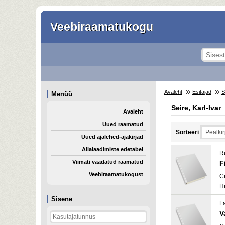
Veebiraamatukogu
Avaleht
Esitajad
S
Menüü
Seire, Karl-Ivar
Avaleht
Uued raamatud
Sorteeri
Uued ajalehed-ajakirjad
Allalaadimiste edetabel
R
Viimati vaadatud raamatud
F
Veebiraamatukogust
C
H
Sisene
L
V