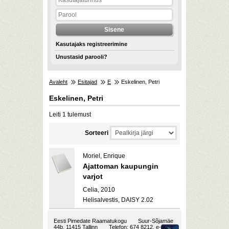
Kasutajaks registreerimine
Unustasid parooli?
Avaleht
Esitajad
E
Eskelinen, Petri
Eskelinen, Petri
Leiti 1 tulemust
Sorteeri
Moriel, Enrique
Ajattoman kaupungin
varjot
Celia, 2010
Helisalvestis, DAISY 2.02
Eesti Pimedate Raamatukogu
Suur-Sõjamäe
44b, 11415 Tallinn
Telefon: 674 8212, e-post: