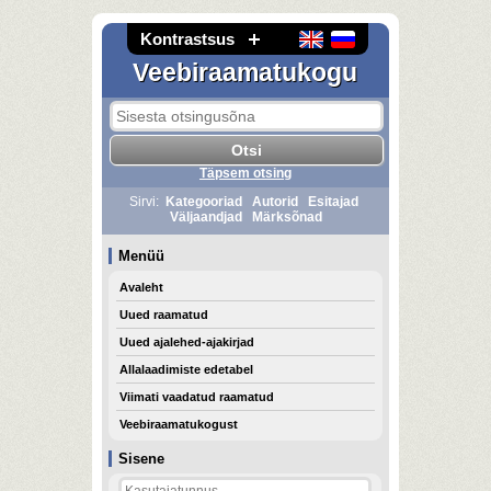
Kontrastsus
Veebiraamatukogu
Täpsem otsing
Sirvi:
Kategooriad
Autorid
Esitajad
Väljaandjad
Märksõnad
Menüü
Avaleht
Uued raamatud
Uued ajalehed-ajakirjad
Allalaadimiste edetabel
Viimati vaadatud raamatud
Veebiraamatukogust
Sisene