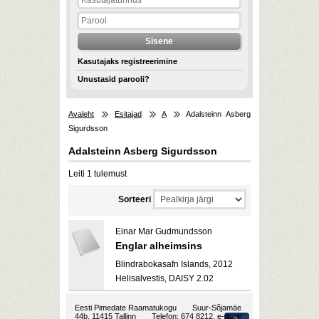
Kasutajaks registreerimine
Unustasid parooli?
Avaleht
Esitajad
A
Adalsteinn Asberg
Sigurdsson
Adalsteinn Asberg Sigurdsson
Leiti 1 tulemust
Sorteeri
Einar Mar Gudmundsson
Englar alheimsins
Blindrabokasafn Islands, 2012
Helisalvestis, DAISY 2.02
Eesti Pimedate Raamatukogu
Suur-Sõjamäe
44b, 11415 Tallinn
Telefon: 674 8212, e-post: