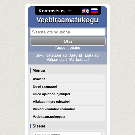
Kontrastsus
Veebiraamatukogu
Täpsem otsing
Sirvi:
Kategooriad
Autorid
Esitajad
Väljaandjad
Märksõnad
Menüü
Avaleht
Uued raamatud
Uued ajalehed-ajakirjad
Allalaadimiste edetabel
Viimati vaadatud raamatud
Veebiraamatukogust
Sisene