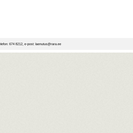
lefon: 674 8212, e-post:
laenutus@rara.ee