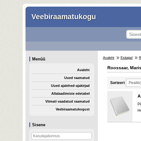
Veebiraamatukogu
Avaleht
Esitajad
Menüü
Roossaar, Mari
Avaleht
Uued raamatud
Sorteeri
Uued ajalehed-ajakirjad
Allalaadimiste edetabel
A
Viimati vaadatud raamatud
P
Veebiraamatukogust
H
Sisene