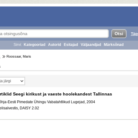
Täp
Sirvi:
Kategooriad
Autorid
Esitajad
Väljaandjad
Märksõnad
R
Roossaar, Maris
s
rtiklid Seegi kirikust ja vaeste hoolekandest Tallinnas
õhja-Eesti Pimedate Ühingu Vabatahtlikud Lugejad, 2004
elisalvestis, DAISY 2.02