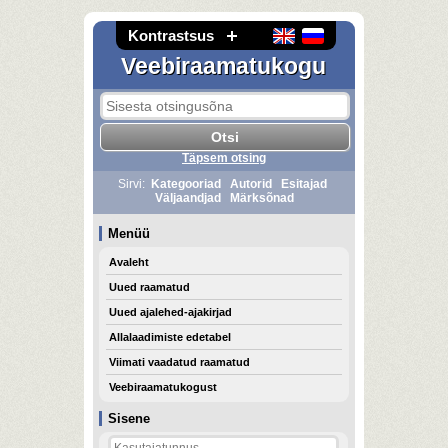
Kontrastsus
Veebiraamatukogu
Täpsem otsing
Sirvi:
Kategooriad
Autorid
Esitajad
Väljaandjad
Märksõnad
Menüü
Avaleht
Uued raamatud
Uued ajalehed-ajakirjad
Allalaadimiste edetabel
Viimati vaadatud raamatud
Veebiraamatukogust
Sisene