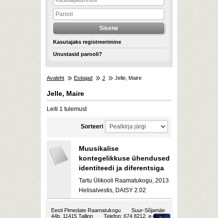
Kasutajaks registreerimine
Unustasid parooli?
Avaleht
Esitajad
J
Jelle, Maire
Jelle, Maire
Leiti 1 tulemust
Sorteeri
Muusikalise
kontegelikkuse ühendused
identiteedi ja diferentsiga
Tartu Ülikooli Raamatukogu, 2013
Helisalvestis, DAISY 2.02
Eesti Pimedate Raamatukogu
Suur-Sõjamäe
44b, 11415 Tallinn
Telefon: 674 8212, e-post: