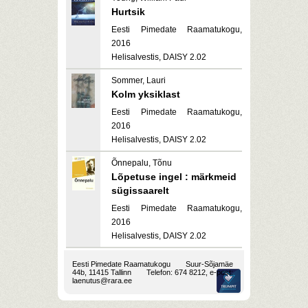
Hurtsik
Eesti Pimedate Raamatukogu,
2016
Helisalvestis, DAISY 2.02
Sommer, Lauri
Kolm yksiklast
Eesti Pimedate Raamatukogu,
2016
Helisalvestis, DAISY 2.02
Õnnepalu, Tõnu
Lõpetuse ingel : märkmeid
sügissaarelt
Eesti Pimedate Raamatukogu,
2016
Helisalvestis, DAISY 2.02
Eesti Pimedate Raamatukogu
Suur-Sõjamäe
44b, 11415 Tallinn
Telefon: 674 8212, e-post:
laenutus@rara.ee