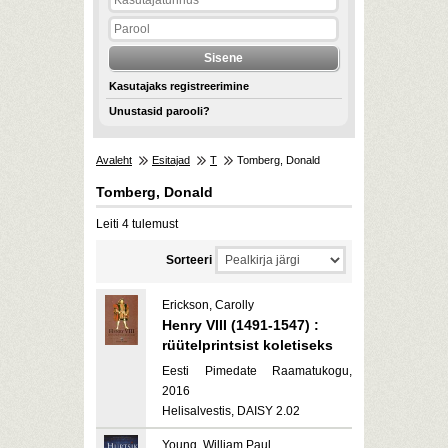
Kasutajaks registreerimine
Unustasid parooli?
Avaleht
Esitajad
T
Tomberg, Donald
Tomberg, Donald
Leiti 4 tulemust
Sorteeri
Erickson, Carolly
Henry VIII (1491-1547) :
rüütelprintsist koletiseks
Eesti Pimedate Raamatukogu,
2016
Helisalvestis, DAISY 2.02
Young, William Paul