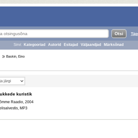
Täp
Sirvi:
Kategooriad
Autorid
Esitajad
Väljaandjad
Märksõnad
Baskin, Eino
ukkede kuristik
õmme Raadio, 2004
elisalvestis, MP3