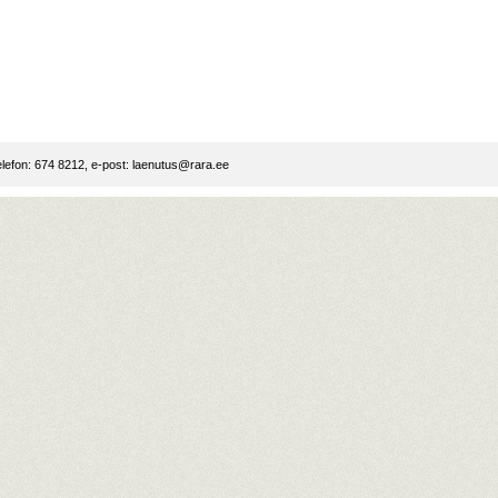
lefon: 674 8212, e-post:
laenutus@rara.ee