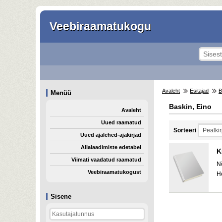
Veebiraamatukogu
Avaleht
Esitajad
B
Menüü
Baskin, Eino
Avaleht
Uued raamatud
Sorteeri
Uued ajalehed-ajakirjad
Allalaadimiste edetabel
K
Viimati vaadatud raamatud
N
Veebiraamatukogust
H
Sisene