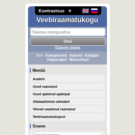
Kontrastsus
Veebiraamatukogu
Täpsem otsing
Sirvi:
Kategooriad
Autorid
Esitajad
Väljaandjad
Märksõnad
Menüü
Avaleht
Uued raamatud
Uued ajalehed-ajakirjad
Allalaadimiste edetabel
Viimati vaadatud raamatud
Veebiraamatukogust
Sisene