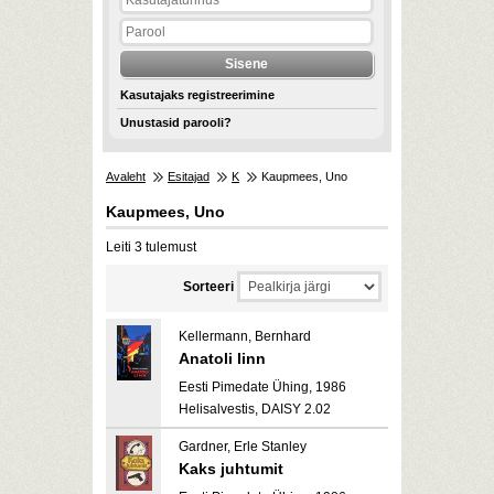
Kasutajaks registreerimine
Unustasid parooli?
Avaleht
Esitajad
K
Kaupmees, Uno
Kaupmees, Uno
Leiti 3 tulemust
Sorteeri
Kellermann, Bernhard
Anatoli linn
Eesti Pimedate Ühing, 1986
Helisalvestis, DAISY 2.02
Gardner, Erle Stanley
Kaks juhtumit