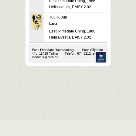
Eesti Pimedate Ühing, 1986
Helisalvestis, DAISY 2.02
Tuulik, Jüri
Leu
Eesti Pimedate Ühing, 1986
Helisalvestis, DAISY 2.02
Eesti Pimedate Raamatukogu
Suur-Sõjamäe
44b, 11415 Tallinn
Telefon: 674 8212, e-post:
laenutus@rara.ee