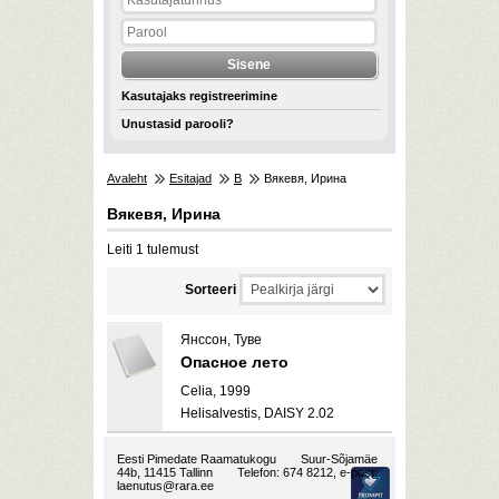
Kasutajaks registreerimine
Unustasid parooli?
Avaleht
Esitajad
В
Вякевя, Ирина
Вякевя, Ирина
Leiti 1 tulemust
Sorteeri
Янссон, Туве
Опасное лето
Celia, 1999
Helisalvestis, DAISY 2.02
Eesti Pimedate Raamatukogu
Suur-Sõjamäe
44b, 11415 Tallinn
Telefon: 674 8212, e-post:
laenutus@rara.ee