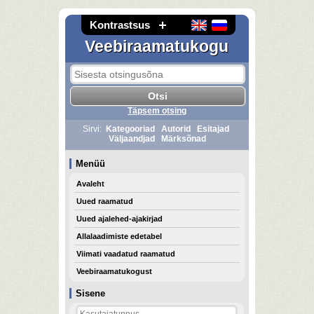
Kontrastsus
Veebiraamatukogu
Täpsem otsing
Sirvi:
Kategooriad
Autorid
Esitajad
Väljaandjad
Märksõnad
Menüü
Avaleht
Uued raamatud
Uued ajalehed-ajakirjad
Allalaadimiste edetabel
Viimati vaadatud raamatud
Veebiraamatukogust
Sisene