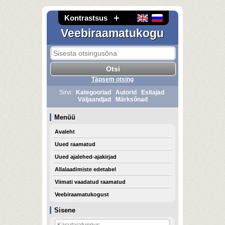
Kontrastsus
Veebiraamatukogu
Täpsem otsing
Sirvi:
Kategooriad
Autorid
Esitajad
Väljaandjad
Märksõnad
Menüü
Avaleht
Uued raamatud
Uued ajalehed-ajakirjad
Allalaadimiste edetabel
Viimati vaadatud raamatud
Veebiraamatukogust
Sisene