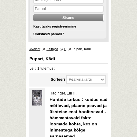
Kasutajaks registreerimine
Unustasid parooli?
Avaleht
Esitajad
P
Pupart, Kädi
Pupart, Kädi
Leiti 1 tulemust
Sorteeri
Radinger, Elli H.
Huntide tarkus : kuidas nad
mõtlevad, plaane peavad ja
üksteise eest hoolitsevad -
hämmastavaid fakte
loomade kohta, kes on
inimestega kõige
sarnasemad