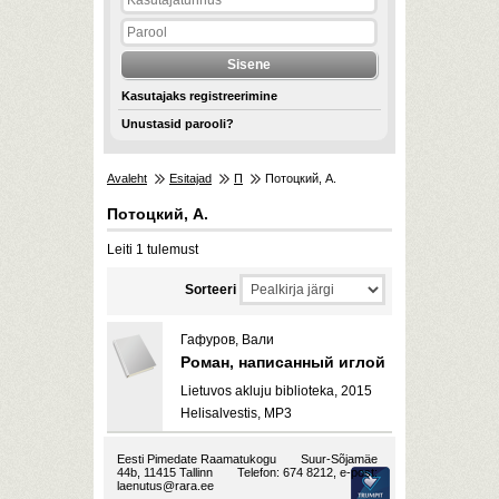
Kasutajaks registreerimine
Unustasid parooli?
Avaleht
Esitajad
П
Потоцкий, А.
Потоцкий, А.
Leiti 1 tulemust
Sorteeri
Гафуров, Вали
Роман, написанный иглой
Lietuvos akluju biblioteka, 2015
Helisalvestis, MP3
Eesti Pimedate Raamatukogu
Suur-Sõjamäe
44b, 11415 Tallinn
Telefon: 674 8212, e-post:
laenutus@rara.ee