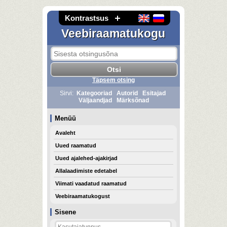
Kontrastsus
Veebiraamatukogu
Täpsem otsing
Sirvi:
Kategooriad
Autorid
Esitajad
Väljaandjad
Märksõnad
Menüü
Avaleht
Uued raamatud
Uued ajalehed-ajakirjad
Allalaadimiste edetabel
Viimati vaadatud raamatud
Veebiraamatukogust
Sisene