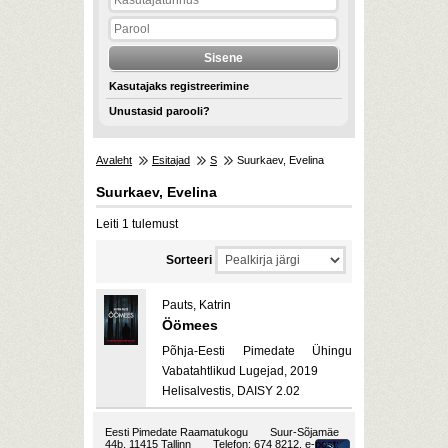
Kasutajaks registreerimine
Unustasid parooli?
Avaleht
Esitajad
S
Suurkaev, Evelina
Suurkaev, Evelina
Leiti 1 tulemust
Sorteeri
Pauts, Katrin
Öömees
Põhja-Eesti Pimedate Ühingu
Vabatahtlikud Lugejad, 2019
Helisalvestis, DAISY 2.02
Eesti Pimedate Raamatukogu
Suur-Sõjamäe
44b, 11415 Tallinn
Telefon: 674 8212, e-post: