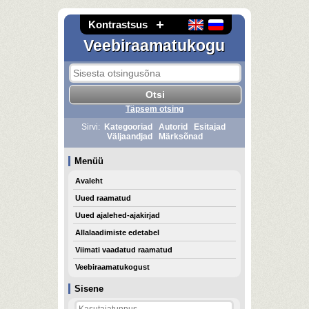
Kontrastsus
Veebiraamatukogu
Täpsem otsing
Sirvi:
Kategooriad
Autorid
Esitajad
Väljaandjad
Märksõnad
Menüü
Avaleht
Uued raamatud
Uued ajalehed-ajakirjad
Allalaadimiste edetabel
Viimati vaadatud raamatud
Veebiraamatukogust
Sisene