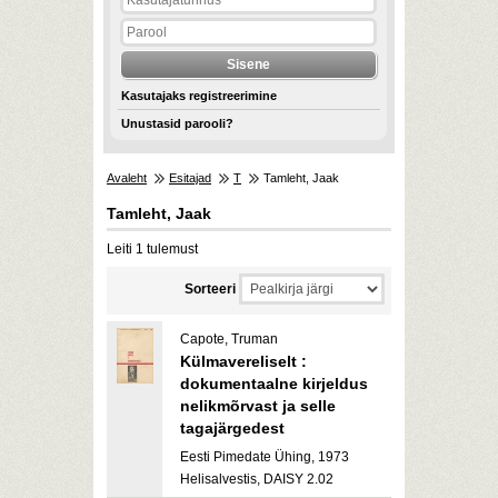
Kasutajaks registreerimine
Unustasid parooli?
Avaleht
Esitajad
T
Tamleht, Jaak
Tamleht, Jaak
Leiti 1 tulemust
Sorteeri
Capote, Truman
Külmavereliselt :
dokumentaalne kirjeldus
nelikmõrvast ja selle
tagajärgedest
Eesti Pimedate Ühing, 1973
Helisalvestis, DAISY 2.02