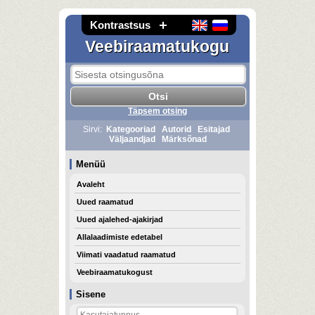
Kontrastsus
Veebiraamatukogu
Täpsem otsing
Sirvi:
Kategooriad
Autorid
Esitajad
Väljaandjad
Märksõnad
Menüü
Avaleht
Uued raamatud
Uued ajalehed-ajakirjad
Allalaadimiste edetabel
Viimati vaadatud raamatud
Veebiraamatukogust
Sisene