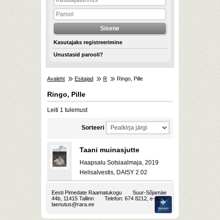
Kasutajaks registreerimine
Unustasid parooli?
Avaleht
Esitajad
R
Ringo, Pille
Ringo, Pille
Leiti 1 tulemust
Sorteeri
Taani muinasjutte
Haapsalu Sotsiaalmaja, 2019
Helisalvestis, DAISY 2.02
Eesti Pimedate Raamatukogu
Suur-Sõjamäe
44b, 11415 Tallinn
Telefon: 674 8212, e-post:
laenutus@rara.ee