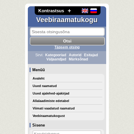
Kontrastsus
Veebiraamatukogu
Täpsem otsing
Sirvi:
Kategooriad
Autorid
Esitajad
Väljaandjad
Märksõnad
Menüü
Avaleht
Uued raamatud
Uued ajalehed-ajakirjad
Allalaadimiste edetabel
Viimati vaadatud raamatud
Veebiraamatukogust
Sisene