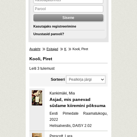
Kasutajaks registreerimine
Unustasid parooli?
Avaleht
Esitajad
K
Kooli, Piret
Kooli, Piret
Leiti 3 tulemust
Sorteeri
Kankimäki, Mia
Asjad, mis panevad
südame kiiremini põksuma
Eesti Pimedate Raamatukogu,
2022
Helisalvestis, DAISY 2.02
Prescott, Lara