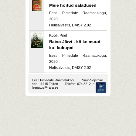
Meie hoitud saladused
Eesti Pimedate Raamatukogu,
2020
Helisalvestis, DAISY 2.02
Kooli, Piret
Raivo Järvi : kõike muud
kui kukupai
Eesti Pimedate Raamatukogu,
2020
Helisalvestis, DAISY 2.02
Eesti Pimedate Raamatukogu
Suur-Sõjamäe
44b, 11415 Tallinn
Telefon: 674 8212, e-post:
laenutus@rara.ee