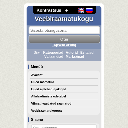
Kontrastsus
Veebiraamatukogu
Täpsem otsing
Sirvi:
Kategooriad
Autorid
Esitajad
Väljaandjad
Märksõnad
Menüü
Avaleht
Uued raamatud
Uued ajalehed-ajakirjad
Allalaadimiste edetabel
Viimati vaadatud raamatud
Veebiraamatukogust
Sisene