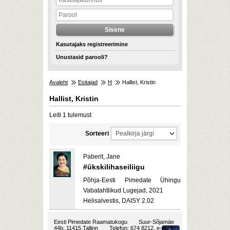
Kasutajaks registreerimine
Unustasid parooli?
Avaleht
Esitajad
H
Hallist, Kristin
Hallist, Kristin
Leiti 1 tulemust
Sorteeri
Paberit, Jane
#ükskilihaseiliigu
Põhja-Eesti Pimedate Ühingu
Vabatahtlikud Lugejad, 2021
Helisalvestis, DAISY 2.02
Eesti Pimedate Raamatukogu
Suur-Sõjamäe
44b, 11415 Tallinn
Telefon: 674 8212, e-post: