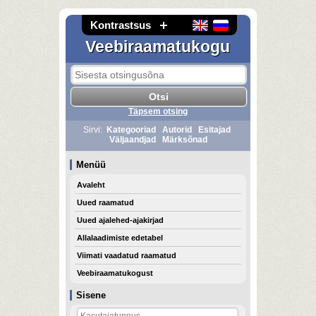
Kontrastsus
Veebiraamatukogu
Täpsem otsing
Sirvi:
Kategooriad
Autorid
Esitajad
Väljaandjad
Märksõnad
Menüü
Avaleht
Uued raamatud
Uued ajalehed-ajakirjad
Allalaadimiste edetabel
Viimati vaadatud raamatud
Veebiraamatukogust
Sisene