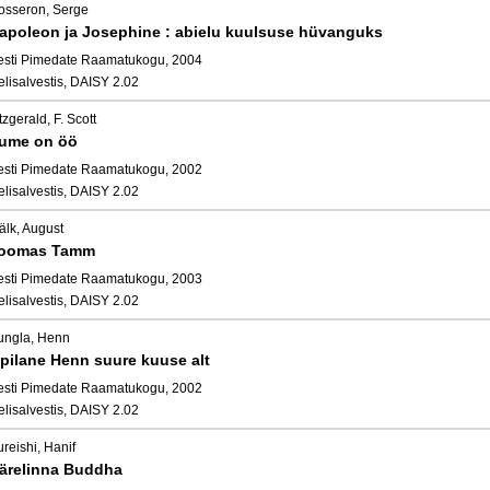
osseron, Serge
apoleon ja Josephine : abielu kuulsuse hüvanguks
esti Pimedate Raamatukogu, 2004
elisalvestis, DAISY 2.02
tzgerald, F. Scott
ume on öö
esti Pimedate Raamatukogu, 2002
elisalvestis, DAISY 2.02
älk, August
oomas Tamm
esti Pimedate Raamatukogu, 2003
elisalvestis, DAISY 2.02
ungla, Henn
pilane Henn suure kuuse alt
esti Pimedate Raamatukogu, 2002
elisalvestis, DAISY 2.02
reishi, Hanif
ärelinna Buddha