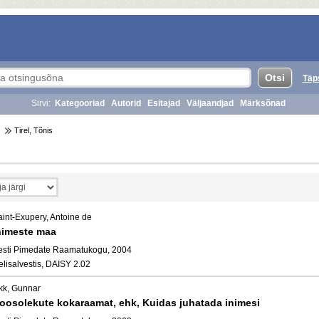
Täp
Sirvi:
Kategooriad
Autorid
Esitajad
Väljaandjad
Märksõnad
Tirel, Tõnis
aint-Exupery, Antoine de
nimeste maa
esti Pimedate Raamatukogu, 2004
elisalvestis, DAISY 2.02
kk, Gunnar
oosolekute kokaraamat, ehk, Kuidas juhatada inimesi