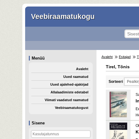
Veebiraamatukogu
Avaleht
Esitajad
T
Menüü
Tirel, Tõnis
Avaleht
Uued raamatud
Sorteeri
Uued ajalehed-ajakirjad
Allalaadimiste edetabel
S
Viimati vaadatud raamatud
I
Veebiraamatukogust
E
H
Sisene
O
K