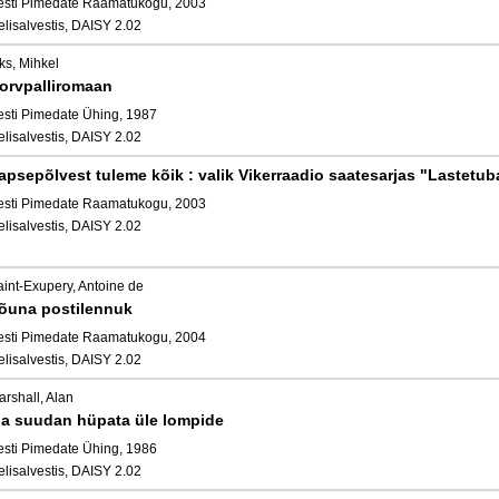
esti Pimedate Raamatukogu, 2003
elisalvestis, DAISY 2.02
ks, Mihkel
orvpalliromaan
esti Pimedate Ühing, 1987
elisalvestis, DAISY 2.02
apsepõlvest tuleme kõik : valik Vikerraadio saatesarjas "Lastetu
esti Pimedate Raamatukogu, 2003
elisalvestis, DAISY 2.02
aint-Exupery, Antoine de
õuna postilennuk
esti Pimedate Raamatukogu, 2004
elisalvestis, DAISY 2.02
rshall, Alan
a suudan hüpata üle lompide
esti Pimedate Ühing, 1986
elisalvestis, DAISY 2.02