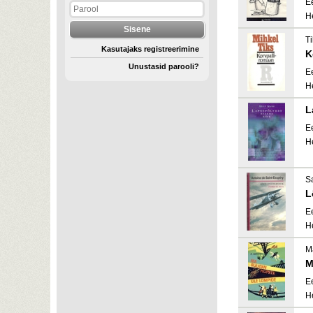
E
H
Ti
Kasutajaks registreerimine
K
Unustasid parooli?
E
H
L
E
H
S
L
E
H
Ma
M
E
H