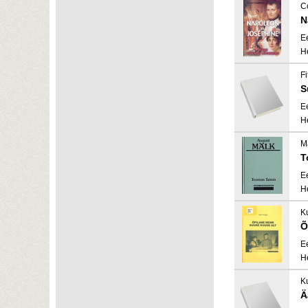
C
N
E
H
Fi
S
E
H
M
T
E
H
K
Õ
E
H
Ku
Ä