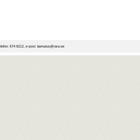
lefon: 674 8212, e-post:
laenutus@rara.ee