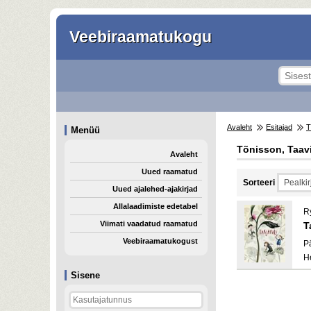
Veebiraamatukogu
Avaleht
Esitajad
T
Menüü
Tõnisson, Taav
Avaleht
Uued raamatud
Sorteeri
Uued ajalehed-ajakirjad
Allalaadimiste edetabel
R
Viimati vaadatud raamatud
T
Veebiraamatukogust
Pä
H
Sisene