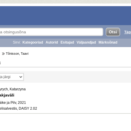
Täp
Sirvi:
Kategooriad
Autorid
Esitajad
Väljaandjad
Märksõnad
Tõnisson, Taavi
i
yrych, Katarzyna
akjaväli
ike ja Pilv, 2021
elisalvestis, DAISY 2.02