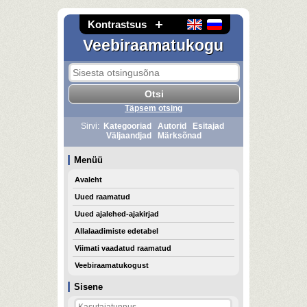
Kontrastsus
Veebiraamatukogu
Täpsem otsing
Sirvi:
Kategooriad
Autorid
Esitajad
Väljaandjad
Märksõnad
Menüü
Avaleht
Uued raamatud
Uued ajalehed-ajakirjad
Allalaadimiste edetabel
Viimati vaadatud raamatud
Veebiraamatukogust
Sisene