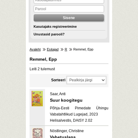
Kasutajaks registreerimine
Unustasid parooli?
Avaleht
Esitajad
R
Remmel, Epp
Remmel, Epp
Leiti 2 tulemust
Sorteeri
Saar, Anti
Suur koogitegu
Põhja-Eesti Pimedate Ühingu
Vabatahtlikud Lugejad, 2023
Helisalvestis, DAISY 2.02
Nöstlinger, Christine
Vahetuslaps