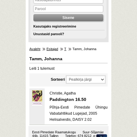
Kasutajaks registreerimine
Unustasid parooli?
Avaleht
Esitajad
T
Tamm, Johanna
Tamm, Johanna
Leiti 1 tulemust
Sorteeri
Christie, Agatha
Paddington 16.50
Põhja-Eesti Pimedate Ühingu
Vabatahtlikud Lugejad, 2005
Helisalvestis, DAISY 2.02
Eesti Pimedate Raamatukogu
Suur-Sõjamäe
44b, 11415 Tallinn
Telefon: 674 8212, e-post: