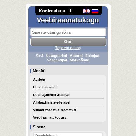
Kontrastsus
Veebiraamatukogu
Täpsem otsing
Sirvi:
Kategooriad
Autorid
Esitajad
Väljaandjad
Märksõnad
Menüü
Avaleht
Uued raamatud
Uued ajalehed-ajakirjad
Allalaadimiste edetabel
Viimati vaadatud raamatud
Veebiraamatukogust
Sisene