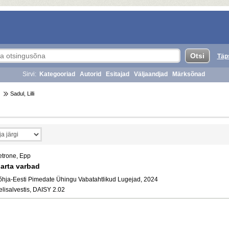
Täp
Sirvi:
Kategooriad
Autorid
Esitajad
Väljaandjad
Märksõnad
Sadul, Lilli
etrone, Epp
arta varbad
õhja-Eesti Pimedate Ühingu Vabatahtlikud Lugejad, 2024
elisalvestis, DAISY 2.02