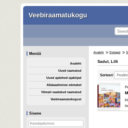
Veebiraamatukogu
Avaleht
Esitajad
S
Menüü
Sadul, Lilli
Avaleht
Uued raamatud
Sorteeri
Uued ajalehed-ajakirjad
Allalaadimiste edetabel
P
Viimati vaadatud raamatud
M
Veebiraamatukogust
P
H
Sisene