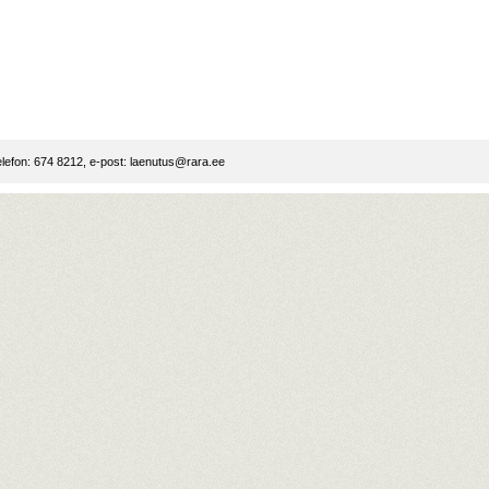
lefon: 674 8212, e-post:
laenutus@rara.ee